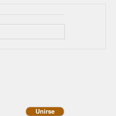
newsletter de
ias
Unirse