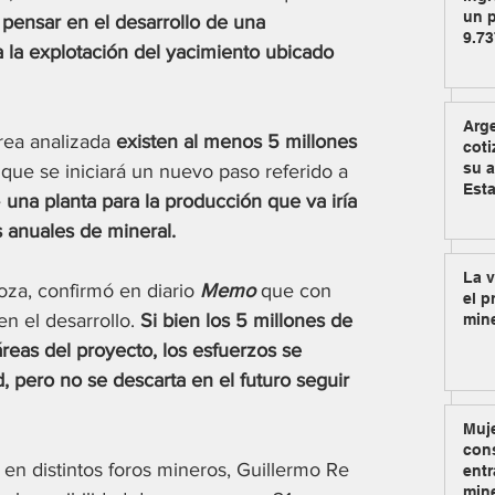
un p
a pensar en el desarrollo de una 
9.73
 la explotación del yacimiento ubicado 
Arg
rea analizada 
existen al menos 5 millones 
coti
su a
 que se iniciará un nuevo paso referido a 
Est
 
una planta para la producción que va iría 
 anuales de mineral.
La v
a, confirmó en diario 
Memo
 que con 
el p
n el desarrollo. 
Si bien los 5 millones de 
min
reas del proyecto, los esfuerzos se 
d, pero no se descarta en el futuro seguir 
Muje
cons
 en distintos foros mineros, Guillermo Re 
entr
min