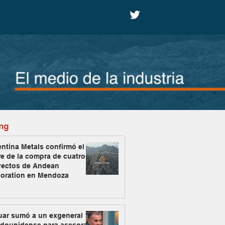
ng
ntina Metals confirmó el
re de la compra de cuatro
yectos de Andean
loration en Mendoza
uar sumó a un exgeneral