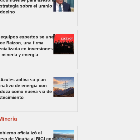
adounidense para asesorar
strategia sobre el uranio
docino
 equipos expertos se unen
ce Raizon, una firma
cializada en inversiones
 minería y energía
Azules activa su plan
rnativo de energía con
doza como nueva vía de
stecimiento
inería
obierno oficializó el
eso de Vicuña al RIGI con