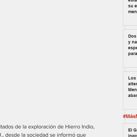
est
su e
men
Dos
y na
espe
para
Los 
alte
Men
aba
#MásM
ados de la exploración de Hierro Indio, 
El G
., desde la sociedad se informó que 
ingr