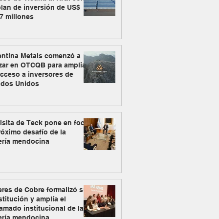
lan de inversión de US$
7 millones
entina Metals comenzó a
zar en OTCQB para ampliar
cceso a inversores de
ados Unidos
isita de Teck pone en foco
róximo desafío de la
ería mendocina
res de Cobre formalizó su
titución y amplía el
amado institucional de la
ería mendocina