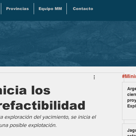
Provincias
Equipo MM
Contacto
#Mini
nicia los
Arge
cier
pro
efactibilidad
Exp
 exploración del yacimiento, se inicia el 
una posible explotación.
Jag