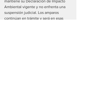
mantiene su Declaración de Impacto 
Ambiental vigente y no enfrenta una 
suspensión judicial. Los amparos 
continúan en trámite y será en esas 
instancias donde la Justicia deberá 
expedirse sobre la legalidad de la DIA, 
la Ley 9.684 y los cuestionamientos 
ambientales, hídricos, culturales e 
indígenas planteados.
Desde una lectura institucional, los 
fallos consolidan un criterio claro: la 
tutela ambiental y de derechos 
colectivos no habilita, por sí sola, a 
reemplazar el juicio de fondo por 
decisiones cautelares de máxima 
intensidad, y el principio precautorio 
debe aplicarse dentro de parámetros de 
razonabilidad, proporcionalidad y 